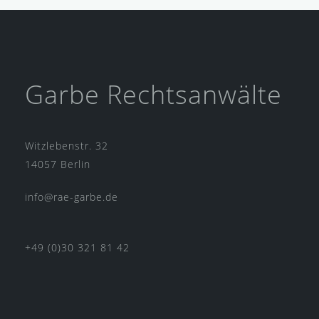
Garbe Rechtsanwälte
Witzlebenstr. 32
14057 Berlin
info@rae-garbe.de
+49 (0)30 321 81 42