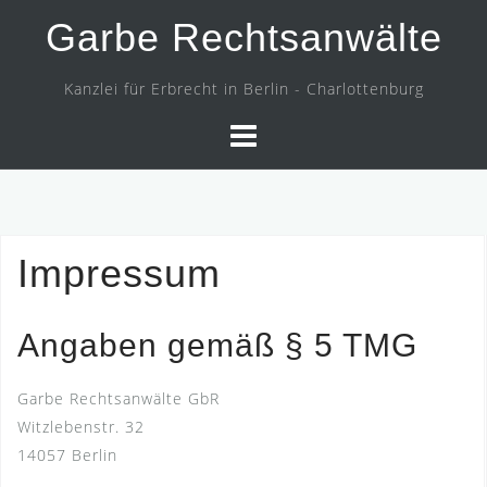
Skip
Garbe Rechtsanwälte
to
content
Kanzlei für Erbrecht in Berlin - Charlottenburg
Impressum
Angaben gemäß § 5 TMG
Garbe Rechtsanwälte GbR
Witzlebenstr. 32
14057 Berlin